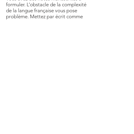
formuler. L’obstacle de la complexité
de la langue française vous pose
problème. Mettez par écrit comme
cela vous vient, sans retenue ni
appréhension. Mon travail sera
ensuite de vous accompagner en
corrigeant, en peaufinant votre
contenu, jusqu’à la production du
texte qui vous conviendra
parfaitement.
Mentions légales / RGPD
©
2020-2024
création by
Avistanet.shop